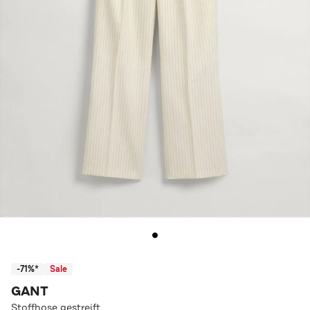
-71%*
Sale
GANT
Stoffhose gestreift