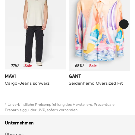
-77%*
Sale
-68%*
Sale
MAVI
GANT
Cargo-Jeans schwarz
Seidenhemd Oversized Fit
* Unverbindliche Preisempfehlung des Herstellers. Prozentuale
Ersparnis ggü. der UVP, sofern vorhanden
Unternehmen
Über uns