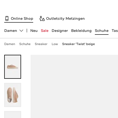
Online Shop
Outletcity Metzingen
Damen
Neu
Sale
Designer
Bekleidung
Schuhe
Ta
Abteilung ändern, ausgewählt:
Damen
Schuhe
Sneaker
Low
Sneaker 'Twist' beige