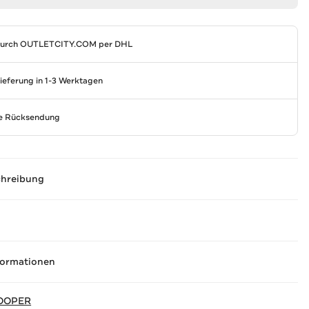
durch
OUTLETCITY.COM
per DHL
Lieferung in 1-3 Werktagen
se Rücksendung
chreibung
formationen
OOPER