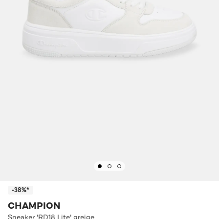
-38%*
CHAMPION
Sneaker 'RD18 Lite' greige