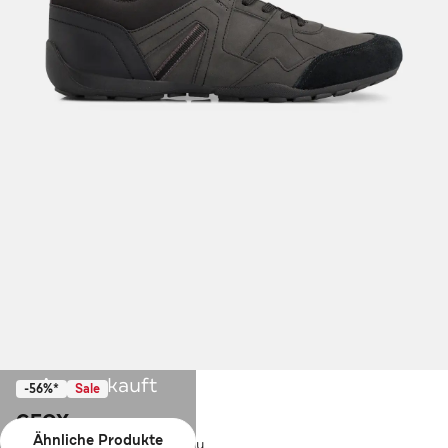
Ausverkauft
-56%*
Sale
GEOX
Ähnliche Produkte
Sneaker 'Ravex' dunkelgrau