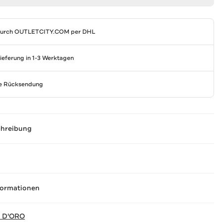
durch
OUTLETCITY.COM
per DHL
Lieferung in 1-3 Werktagen
se Rücksendung
chreibung
formationen
 D'ORO