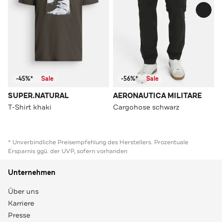
-45%*
Sale
-56%*
Sale
SUPER.NATURAL
AERONAUTICA MILITARE
T-Shirt khaki
Cargohose schwarz
* Unverbindliche Preisempfehlung des Herstellers. Prozentuale
Ersparnis ggü. der UVP, sofern vorhanden
Unternehmen
Über uns
Karriere
Presse