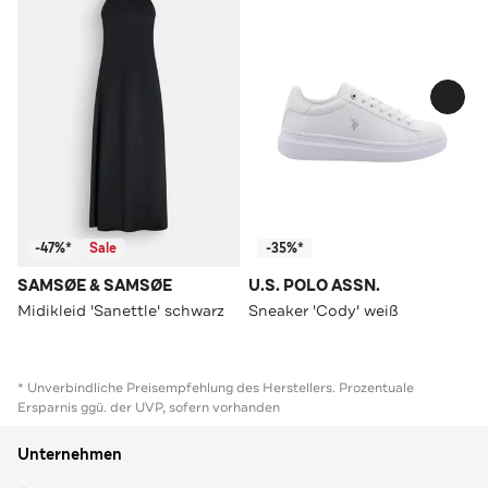
-47%*
Sale
-35%*
SAMSØE & SAMSØE
U.S. POLO ASSN.
Midikleid 'Sanettle' schwarz
Sneaker 'Cody' weiß
* Unverbindliche Preisempfehlung des Herstellers. Prozentuale
Ersparnis ggü. der UVP, sofern vorhanden
Unternehmen