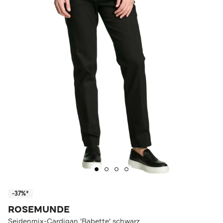
-37%*
ROSEMUNDE
Seidenmix-Cardigan 'Babette' schwarz