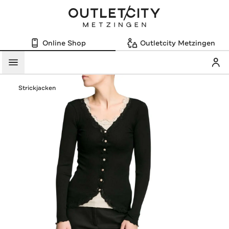
Online Shop
Outletcity Metzingen
Mein
Menü
Strickjacken