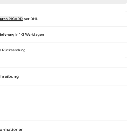
durch
PICARD
per DHL
Lieferung in 1-3 Werktagen
se Rücksendung
chreibung
formationen