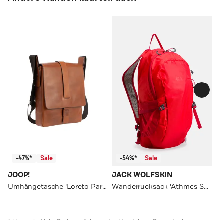
-47%*
Sale
-54%*
Sale
JOOP!
JACK WOLFSKIN
Umhängetasche 'Loreto Paris' cognac
Wanderrucksack 'Athmos Shape 16' rot