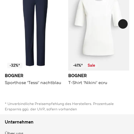
-32%*
-41%*
Sale
BOGNER
BOGNER
Sporthose 'Tessi' nachtblau
T-Shirt 'Nikini' ecru
* Unverbindliche Preisempfehlung des Herstellers. Prozentuale
Ersparnis ggü. der UVP, sofern vorhanden
Unternehmen
Über uns