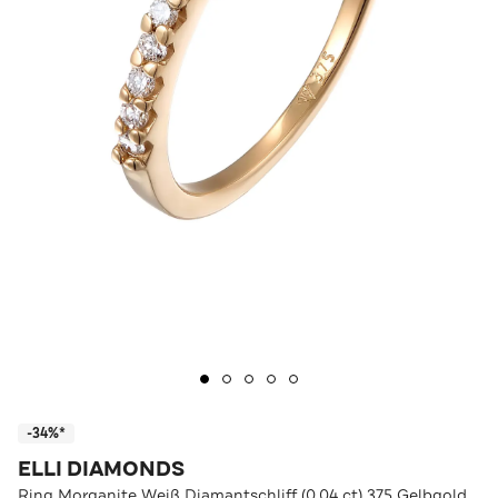
-34%*
ELLI DIAMONDS
Ring Morganite Weiß Diamantschliff (0.04 ct) 375 Gelbgold