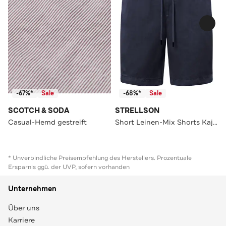
-67%*
Sale
-68%*
Sale
SCOTCH & SODA
STRELLSON
Casual-Hemd gestreift
Short Leinen-Mix Shorts Kaji, hellbraun navy Straight
* Unverbindliche Preisempfehlung des Herstellers. Prozentuale
Ersparnis ggü. der UVP, sofern vorhanden
Unternehmen
Über uns
Karriere