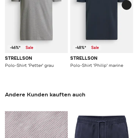
-46%*
Sale
-48%*
Sale
STRELLSON
STRELLSON
Polo-Shirt 'Petter' grau
Polo-Shirt 'Philip' marine
Andere Kunden kauften auch