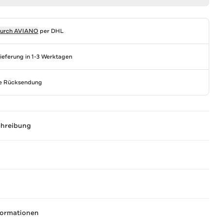
durch
AVIANO
per DHL
Lieferung in 1-3 Werktagen
se Rücksendung
chreibung
formationen