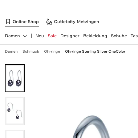
Online Shop
Outletcity Metzingen
Damen
Neu
Sale
Designer
Bekleidung
Schuhe
Ta
Abteilung ändern, ausgewählt:
Damen
Schmuck
Ohrringe
Ohrringe Sterling Silber OneColor