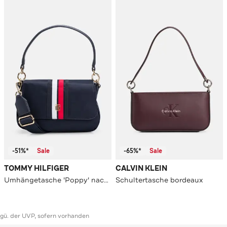
-51%*
Sale
-65%*
Sale
TOMMY HILFIGER
CALVIN KLEIN
Umhängetasche 'Poppy' nachtblau
Schultertasche bordeaux
ggü. der UVP, sofern vorhanden