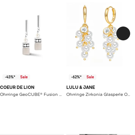
-43%*
Sale
-62%*
Sale
COEUR DE LION
LULU & JANE
Ohrringe GeoCUBE® Fusion Precious Pearl Mix grau-silber
Ohrringe Zirkonia Glasperle OneColor