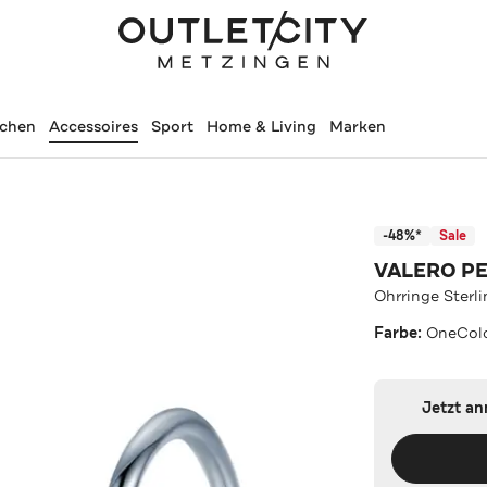
schen
Accessoires
Sport
Home & Living
Marken
-48%*
Sale
VALERO P
Ohrringe Sterl
Farbe:
OneCol
Jetzt a