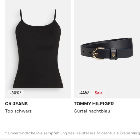
-30%*
-44%*
Sale
CK JEANS
TOMMY HILFIGER
Top schwarz
Gürtel nachtblau
* Unverbindliche Preisempfehlung des Herstellers. Prozentuale Ersparnis 