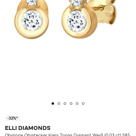
-32%*
ELLI DIAMONDS
Ohrringe Ohrstecker Kreis Topas Diamant Weiß (0.03 ct) 585