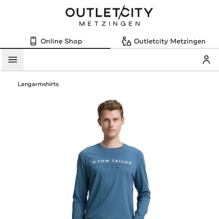
Online Shop
Outletcity Metzingen
Mein
Menü
Langarmshirts