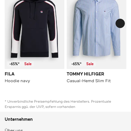
-65%*
Sale
-65%*
Sale
FILA
TOMMY HILFIGER
Hoodie navy
Casual-Hemd Slim Fit
* Unverbindliche Preisempfehlung des Herstellers. Prozentuale
Ersparnis ggü. der UVP, sofern vorhanden
Unternehmen
Über uns