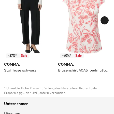
-57%*
Sale
-40%*
Sale
COMMA,
COMMA,
Stoffhose schwarz
Blusenshirt 40A5_perlmuttrosa
* Unverbindliche Preisempfehlung des Herstellers. Prozentuale
Ersparnis ggü. der UVP, sofern vorhanden
Unternehmen
Über uns