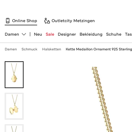
Online Shop
Outletcity Metzingen
Damen
Neu
Sale
Designer
Bekleidung
Schuhe
Ta
Abteilung ändern, ausgewählt:
Damen
Schmuck
Halsketten
Kette Medaillon Ornament 925 Sterling