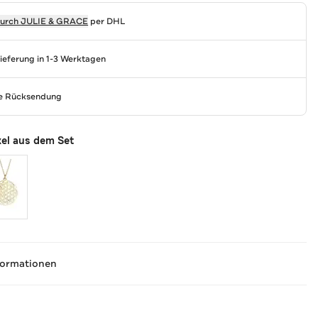
durch
JULIE & GRACE
per DHL
Lieferung in 1-3 Werktagen
se Rücksendung
kel aus dem Set
formationen