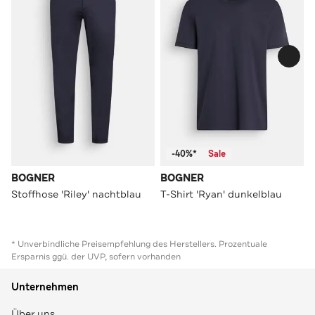
-40%*
Sale
BOGNER
BOGNER
Stoffhose 'Riley' nachtblau
T-Shirt 'Ryan' dunkelblau
* Unverbindliche Preisempfehlung des Herstellers. Prozentuale
Ersparnis ggü. der UVP, sofern vorhanden
Unternehmen
Über uns