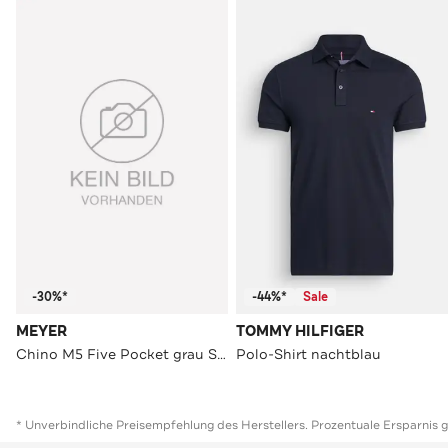
-30%*
-44%*
Sale
MEYER
TOMMY HILFIGER
Chino M5 Five Pocket grau Straight
Polo-Shirt nachtblau
* Unverbindliche Preisempfehlung des Herstellers. Prozentuale Ersparnis 