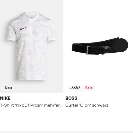
Neu
-66%*
Sale
NIKE
BOSS
T-Shirt 'NkbDf Prcsn' mehrfarbig
Gürtel 'Clori' schwarz