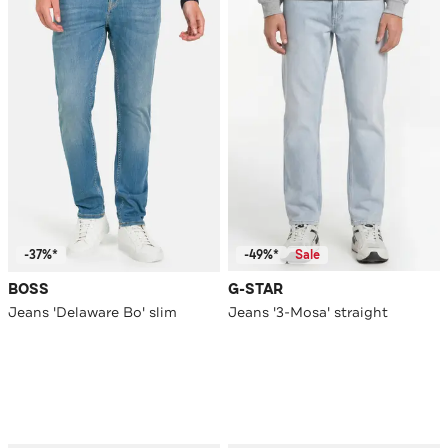
-37%*
-49%*
Sale
BOSS
G-STAR
Jeans 'Delaware Bo' slim
Jeans '3-Mosa' straight