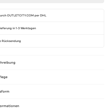
durch
OUTLETCITY.COM
per DHL
Lieferung in 1-3 Werktagen
se Rücksendung
chreibung
flege
sform
formationen