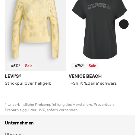
-46%*
Sale
-47%*
Sale
LEVI'S®
VENICE BEACH
Strickpullover hellgelb
T-Shirt 'Edana' schwarz
* Unverbindliche Preisempfehlung des Herstellers. Prozentuale
Ersparnis ggü. der UVP, sofern vorhanden
Unternehmen
Über uns