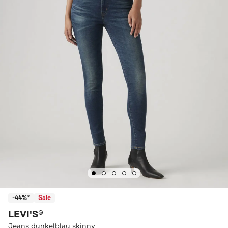
-44%*
Sale
LEVI'S®
Jeans dunkelblau skinny