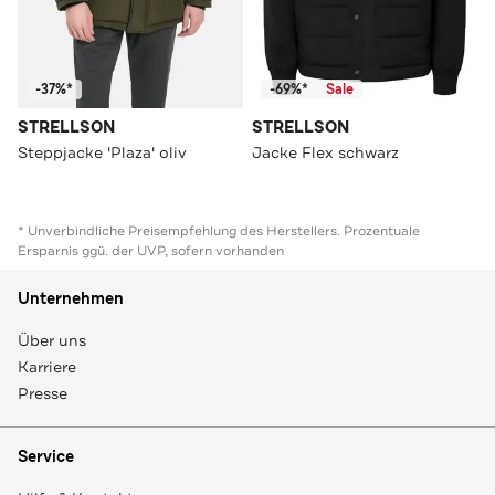
-37%*
-69%*
Sale
STRELLSON
STRELLSON
Steppjacke 'Plaza' oliv
Jacke Flex schwarz
* Unverbindliche Preisempfehlung des Herstellers. Prozentuale
Ersparnis ggü. der UVP, sofern vorhanden
Unternehmen
Über uns
Karriere
Presse
Service