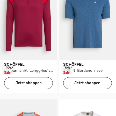
SCHÖFFEL
SCHÖFFEL
-55%*
-72%*
Langarmshirt 'Lenggries' zweifarbig
T-Shirt 'Bordano' navy
Sale
Sale
Jetzt shoppen
Jetzt shoppen