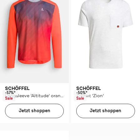
SCHÖFFEL
SCHÖFFEL
-57%*
-50%*
Longsleeve 'Altitude' orange gemustert
T-Shirt 'Zion'
Sale
Sale
Jetzt shoppen
Jetzt shoppen