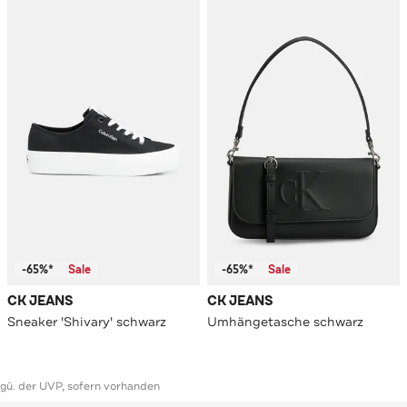
-65%*
Sale
-65%*
Sale
CK JEANS
CK JEANS
Sneaker 'Shivary' schwarz
Umhängetasche schwarz
ggü. der UVP, sofern vorhanden