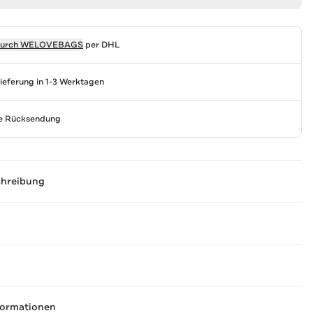
durch
WELOVEBAGS
per DHL
Lieferung in 1-3 Werktagen
se Rücksendung
chreibung
formationen