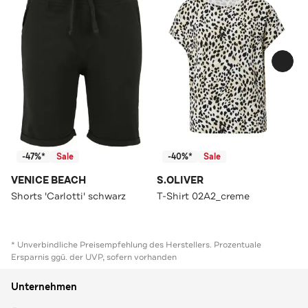
-47%*
Sale
-40%*
Sale
VENICE BEACH
S.OLIVER
Shorts 'Carlotti' schwarz
T-Shirt 02A2_creme
* Unverbindliche Preisempfehlung des Herstellers. Prozentuale
Ersparnis ggü. der UVP, sofern vorhanden
Unternehmen