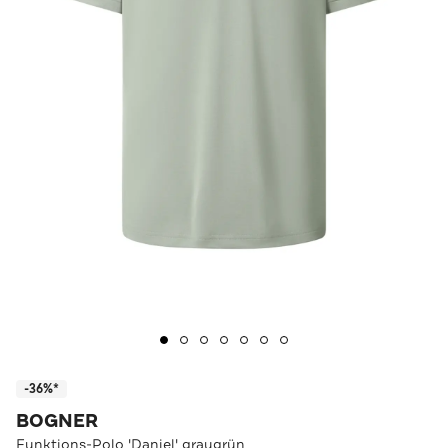
-36%*
BOGNER
Funktions-Polo 'Daniel' graugrün