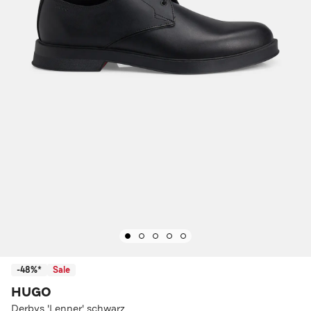
-48%*
Sale
HUGO
Derbys 'Lenner' schwarz