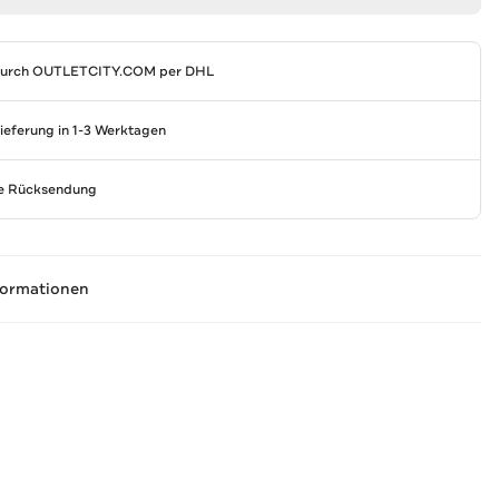
durch
OUTLETCITY.COM
per DHL
Lieferung in 1-3 Werktagen
se Rücksendung
formationen