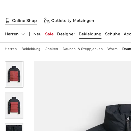
Online Shop
Outletcity Metzingen
Herren
Neu
Sale
Designer
Bekleidung
Schuhe
Acc
Abteilung ändern, ausgewählt:
Herren
Bekleidung
Jacken
Daunen- & Steppjacken
Warm
Daune