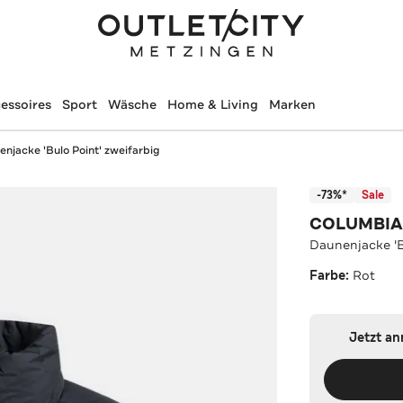
essoires
Sport
Wäsche
Home & Living
Marken
njacke 'Bulo Point' zweifarbig
-73%*
Sale
COLUMBIA
Daunenjacke 'B
Farbe:
Rot
Jetzt a