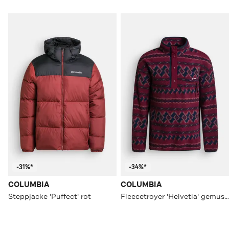
-31%*
-34%*
COLUMBIA
COLUMBIA
Steppjacke 'Puffect' rot
Fleecetroyer 'Helvetia' gemustert