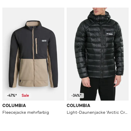
-47%*
Sale
-34%*
COLUMBIA
COLUMBIA
Fleecejacke mehrfarbig
Light-Daunenjacke 'Arctic Crest' schwarz