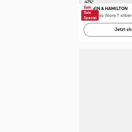
-47%*
Sale
MELVIN & HAMILTON
Sale
Ballerinas 'Alora 1' silber
Special
Jetzt s