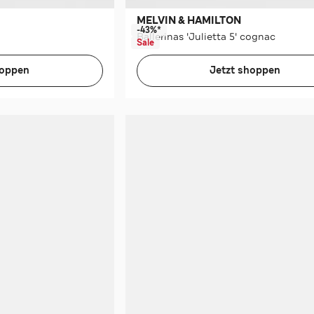
MELVIN & HAMILTON
-43%*
Ballerinas 'Julietta 5' cognac
Sale
hoppen
Jetzt shoppen