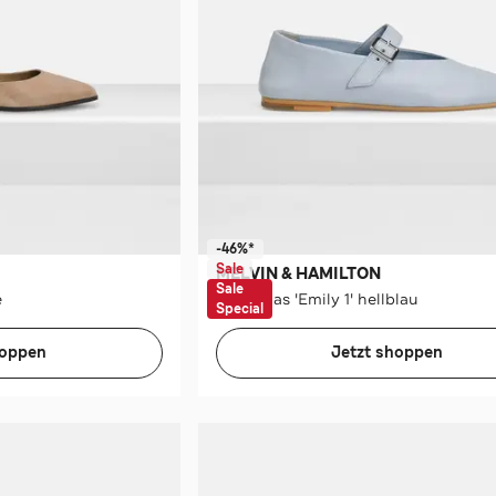
-46%*
Sale
MELVIN & HAMILTON
Sale
e
Ballerinas 'Emily 1' hellblau
Special
hoppen
Jetzt shoppen