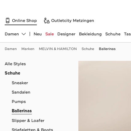
Online Shop
Outletcity Metzingen
Damen
Neu
Sale
Designer
Bekleidung
Schuhe
Ta
Abteilung ändern, ausgewählt:
Damen
Marken
MELVIN & HAMILTON
Schuhe
Ballerinas
Navigation überspringen
Alle Styles
Schuhe
Sneaker
Sandalen
Pumps
Ballerinas
Slipper & Loafer
Stiefeletten & Boots