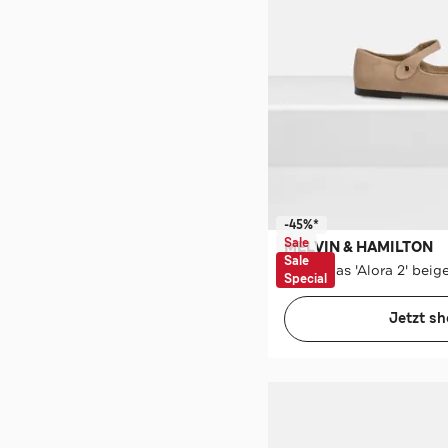
-45%*
Sale
MELVIN & HAMILTON
Sale
Ballerinas 'Alora 2' beig
Special
Jetzt s