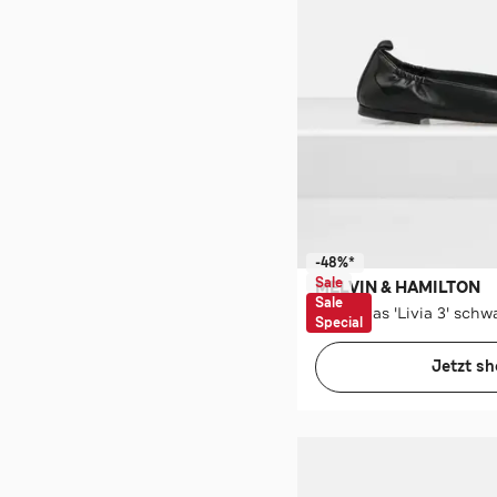
-48%*
Sale
MELVIN & HAMILTON
Sale
Ballerinas 'Livia 3' schw
Special
Jetzt s