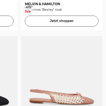
MELVIN & HAMILTON
-41%*
Ballerinas 'Bexley' rosé
Sale
Jetzt shoppen