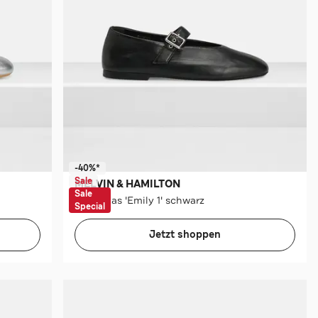
-40%*
Sale
MELVIN & HAMILTON
Sale
Ballerinas 'Emily 1' schwarz
Special
Jetzt shoppen