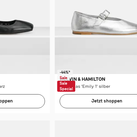
-44%*
Sale
MELVIN & HAMILTON
Sale
arz
Ballerinas 'Emily 1' silber
Special
hoppen
Jetzt shoppen