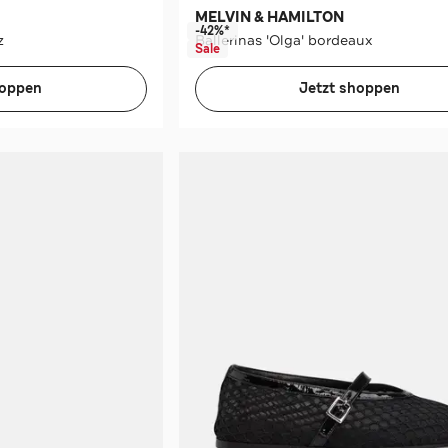
MELVIN & HAMILTON
-42%*
z
Ballerinas 'Olga' bordeaux
Sale
hoppen
Jetzt shoppen