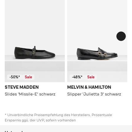
-50%*
Sale
-48%*
Sale
STEVE MADDEN
MELVIN & HAMILTON
Slides 'Missile-E' schwarz
Slipper 'Julietta 3' schwarz
* Unverbindliche Preisempfehlung des Herstellers. Prozentuale
Ersparnis ggü. der UVP, sofern vorhanden