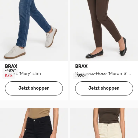
BRAX
BRAX
-48%*
Jeans 'Mary' slim
Business-Hose 'Maron S' braun
Sale
-35%*
Jetzt shoppen
Jetzt shoppen