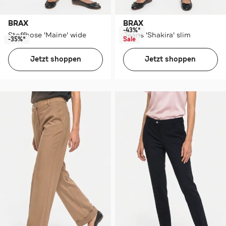
BRAX
BRAX
-43%*
Stoffhose 'Maine' wide
Jeans 'Shakira' slim
-35%*
Sale
Jetzt shoppen
Jetzt shoppen