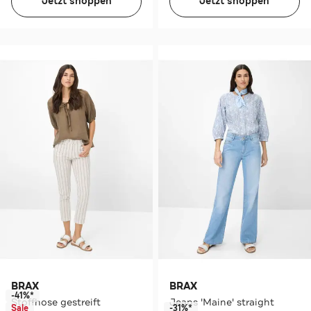
Jetzt shoppen
Jetzt shoppen
BRAX
BRAX
-41%*
Stoffhose gestreift
Jeans 'Maine' straight
Sale
-31%*