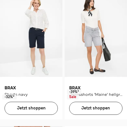
BRAX
BRAX
-39%*
Shorts navy
Jeansshorts 'Maine' hellgrau
-32%*
Sale
Jetzt shoppen
Jetzt shoppen