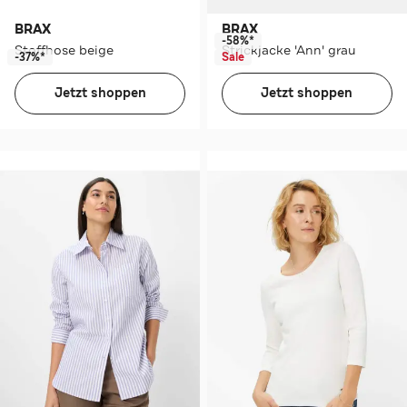
BRAX
BRAX
-58%*
Stoffhose beige
Strickjacke 'Ann' grau
-37%*
Sale
Jetzt shoppen
Jetzt shoppen