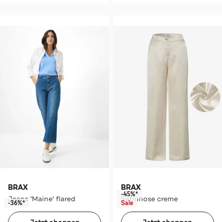
BRAX
BRAX
-45%*
Jeans 'Maine' flared
Satinhose creme
-36%*
Sale