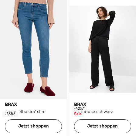
BRAX
BRAX
-42%*
Jeans 'Shakira' slim
Satinhose schwarz
-36%*
Sale
Jetzt shoppen
Jetzt shoppen