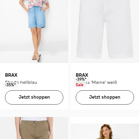
BRAX
BRAX
-39%*
Shorts hellblau
Shorts 'Maine' weiß
-35%*
Sale
Jetzt shoppen
Jetzt shoppen