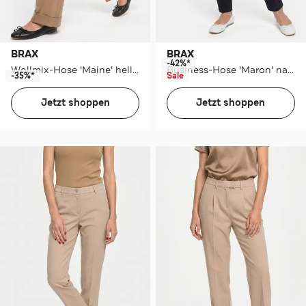
BRAX
BRAX
-42%*
Wollmix-Hose 'Maine' hellbraun
Business-Hose 'Maron' navy
-35%*
Sale
Jetzt shoppen
Jetzt shoppen