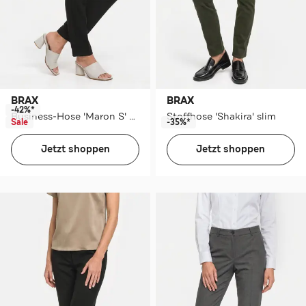
BRAX
BRAX
-42%*
Business-Hose 'Maron S' schwarz
Stoffhose 'Shakira' slim
Sale
-35%*
Jetzt shoppen
Jetzt shoppen