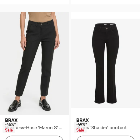
BRAX
BRAX
-45%*
-49%*
Business-Hose 'Maron S' gemustert
Jeans 'Shakira' bootcut
Sale
Sale