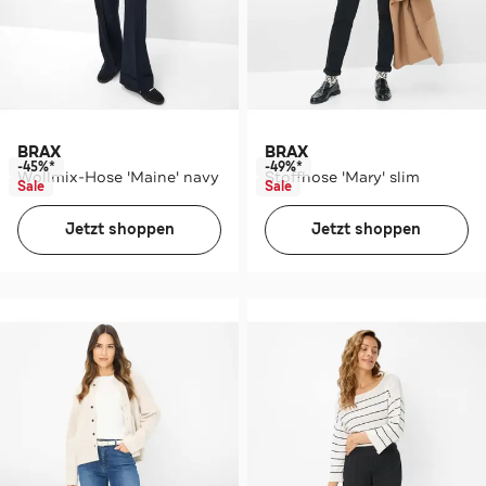
BRAX
BRAX
-45%*
-49%*
Wollmix-Hose 'Maine' navy
Stoffhose 'Mary' slim
Sale
Sale
Jetzt shoppen
Jetzt shoppen