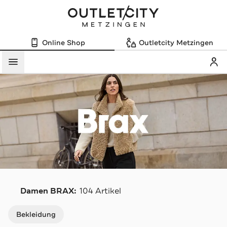
Online Shop
Outletcity Metzingen
Mein
Menü
B
Damen BRAX:
104 Artikel
Navigation überspringen
Bekleidung