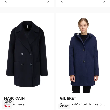
MARC CAIN
GIL BRET
-39%*
Mantel navy
Wollmix-Mantel dunkelblau
Sale
-35%*