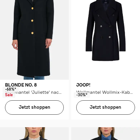
BLONDE NO. 8
JOOP!
-68%*
Wollmantel 'Juliette' nachtblau
Wollmantel Wollmix-Kaban in Navy navy
Sale
-30%*
Jetzt shoppen
Jetzt shoppen