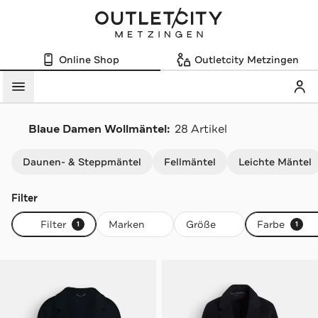
Online Shop
Outletcity Metzingen
Mein
Menü
Blaue Damen Wollmäntel:
28 Artikel
Navigation überspringen
Daunen- & Steppmäntel
Fellmäntel
Leichte Mäntel
Filter
Filter
Marken
Größe
Farbe
1
1