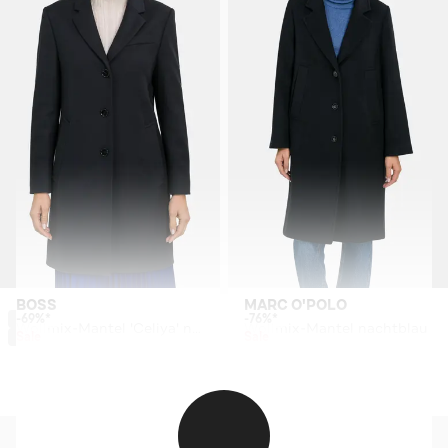
BOSS
MARC O'POLO
-69%*
-76%*
Wollmix-Mantel 'Celiya' navy
Wollmix-Mantel nachtblau
Sale
Sale
Jetzt shoppen
Jetzt shoppen