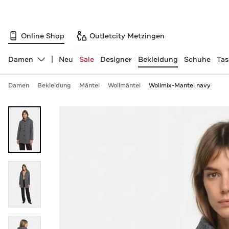
Online Shop
Outletcity Metzingen
Damen
Neu
Sale
Designer
Bekleidung
Schuhe
Ta
Abteilung ändern, ausgewählt:
Damen
Bekleidung
Mäntel
Wollmäntel
Wollmix-Mantel navy