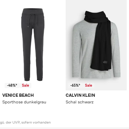
-48%*
Sale
-65%*
Sale
VENICE BEACH
CALVIN KLEIN
Sporthose dunkelgrau
Schal schwarz
ggü. der UVP, sofern vorhanden