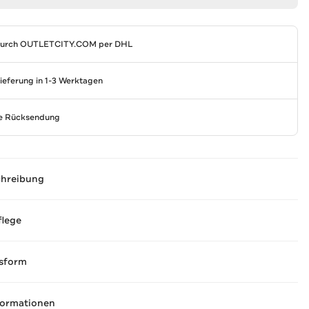
durch
OUTLETCITY.COM
per DHL
Lieferung in 1-3 Werktagen
se Rücksendung
chreibung
flege
sform
formationen