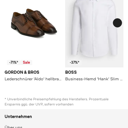
-71%*
Sale
-37%*
GORDON & BROS
BOSS
Lederschnürer 'Aldo' hellbraun
Business-Hemd 'Hank' Slim Fit
* Unverbindliche Preisempfehlung des Herstellers. Prozentuale
Ersparnis ggü. der UVP, sofern vorhanden
Unternehmen
Über uns