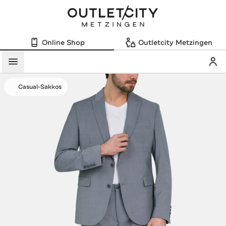
Online Shop
Outletcity Metzingen
Mein
Menü
Casual-Sakkos