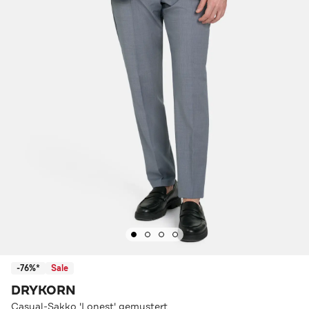
-76%*
Sale
DRYKORN
Casual-Sakko 'Lonest' gemustert