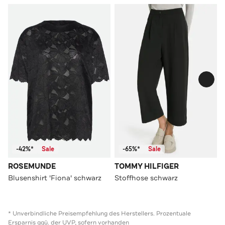
-42%*
Sale
-65%*
Sale
ROSEMUNDE
TOMMY HILFIGER
Blusenshirt 'Fiona' schwarz
Stoffhose schwarz
* Unverbindliche Preisempfehlung des Herstellers. Prozentuale
Ersparnis ggü. der UVP, sofern vorhanden