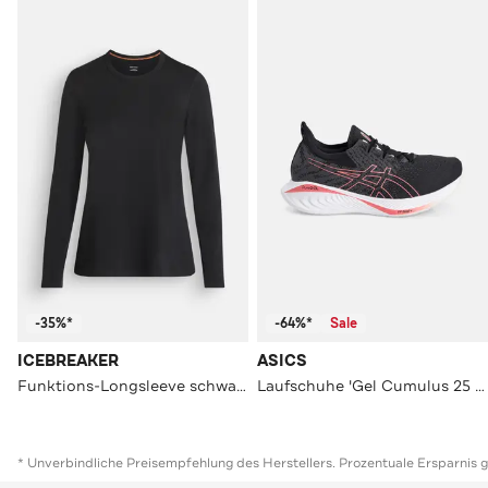
-35%*
-64%*
Sale
ICEBREAKER
ASICS
Funktions-Longsleeve schwarz
Laufschuhe 'Gel Cumulus 25 MK' mehrfarbig
* Unverbindliche Preisempfehlung des Herstellers. Prozentuale Ersparnis 