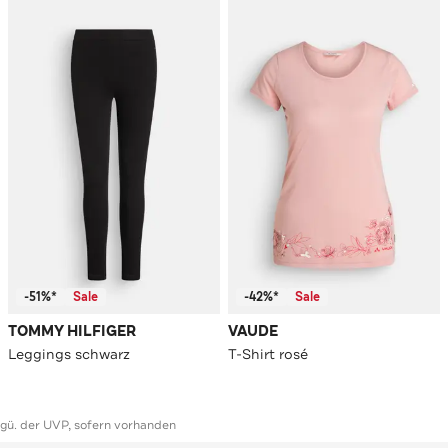
-51%*
Sale
-42%*
Sale
TOMMY HILFIGER
VAUDE
Leggings schwarz
T-Shirt rosé
ggü. der UVP, sofern vorhanden