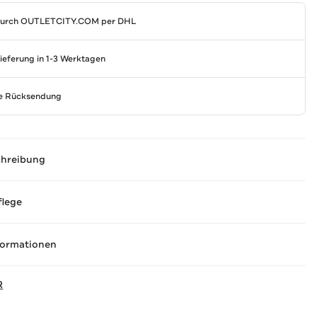
durch
OUTLETCITY.COM
per DHL
Lieferung in 1-3 Werktagen
se Rücksendung
chreibung
flege
formationen
R