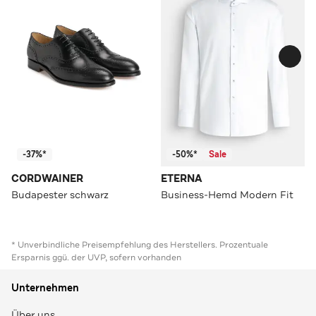
-37%*
-50%*
Sale
CORDWAINER
ETERNA
Budapester schwarz
Business-Hemd Modern Fit
* Unverbindliche Preisempfehlung des Herstellers. Prozentuale
Ersparnis ggü. der UVP, sofern vorhanden
Unternehmen
Über uns