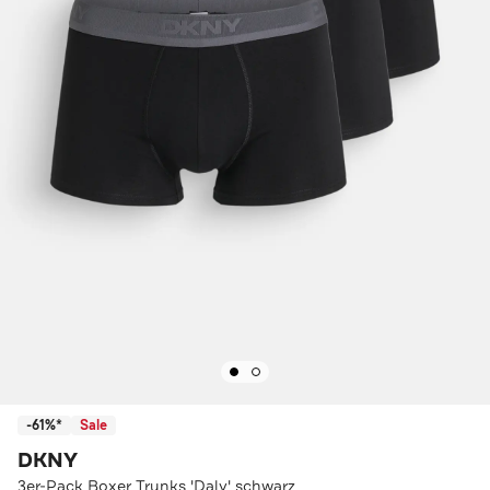
-61%*
Sale
DKNY
3er-Pack Boxer Trunks 'Daly' schwarz