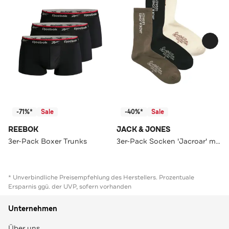
-71%*
Sale
-40%*
Sale
REEBOK
JACK & JONES
3er-Pack Boxer Trunks
3er-Pack Socken 'Jacroar' mehrfarbig
* Unverbindliche Preisempfehlung des Herstellers. Prozentuale
Ersparnis ggü. der UVP, sofern vorhanden
Unternehmen
Über uns