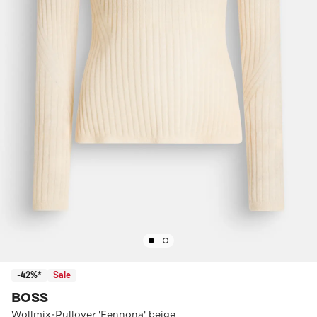
-42%*
Sale
BOSS
Wollmix-Pullover 'Fennona' beige