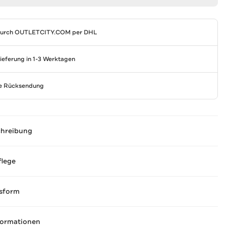
durch
OUTLETCITY.COM
per DHL
Lieferung in 1-3 Werktagen
se Rücksendung
chreibung
flege
sform
formationen