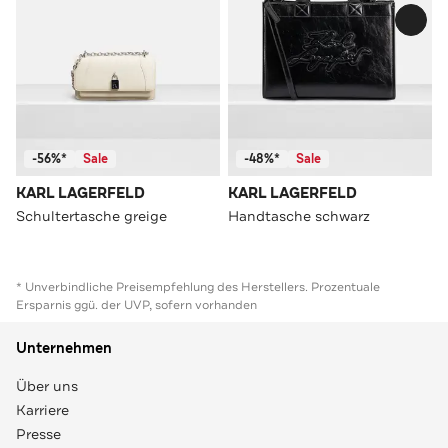
-56%*
Sale
-48%*
Sale
KARL LAGERFELD
KARL LAGERFELD
Schultertasche greige
Handtasche schwarz
* Unverbindliche Preisempfehlung des Herstellers. Prozentuale
Ersparnis ggü. der UVP, sofern vorhanden
Unternehmen
Über uns
Karriere
Presse