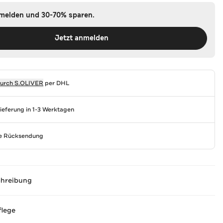
nmelden und 30-70% sparen.
Jetzt anmelden
durch
S.OLIVER
per DHL
Lieferung in 1-3 Werktagen
se Rücksendung
chreibung
flege