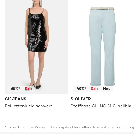
-65%*
Sale
-40%*
Sale
Neu
CK JEANS
S.OLIVER
Paillettenkleid schwarz
Stoffhose CHINO 5110_hellblau Tapered
* Unverbindliche Preisempfehlung des Herstellers. Prozentuale Ersparnis 