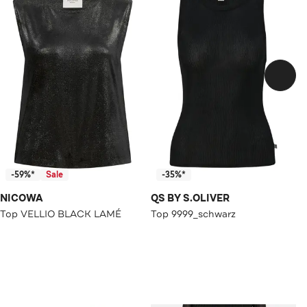
-59%*
Sale
-35%*
NICOWA
QS BY S.OLIVER
Top VELLIO BLACK LAMÉ
Top 9999_schwarz