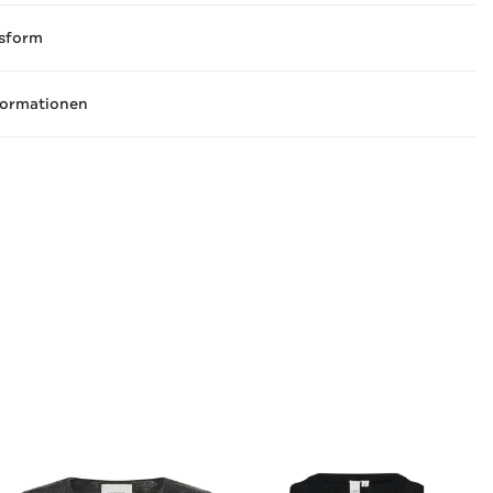
sform
formationen