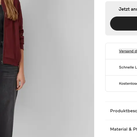
Jetzt a
Versand 
Schnelle 
Kostenlo
Produktbes
Material & P