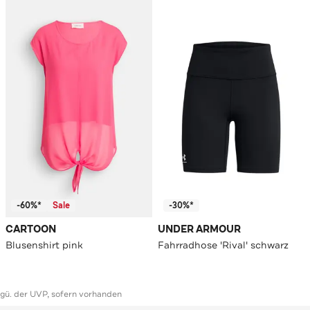
-60%*
Sale
-30%*
CARTOON
UNDER ARMOUR
Blusenshirt pink
Fahrradhose 'Rival' schwarz
ggü. der UVP, sofern vorhanden