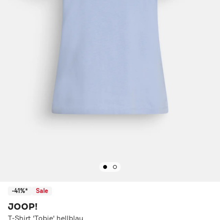
-41%*
Sale
JOOP!
T-Shirt 'Tobie' hellblau