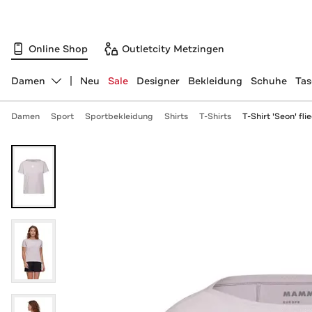
Online Shop
Outletcity Metzingen
Damen
Neu
Sale
Designer
Bekleidung
Schuhe
Ta
Abteilung ändern, ausgewählt:
Damen
Sport
Sportbekleidung
Shirts
T-Shirts
T-Shirt 'Seon' fli