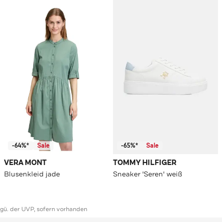
-64%*
Sale
-65%*
Sale
VERA MONT
TOMMY HILFIGER
Blusenkleid jade
Sneaker 'Seren' weiß
ggü. der UVP, sofern vorhanden