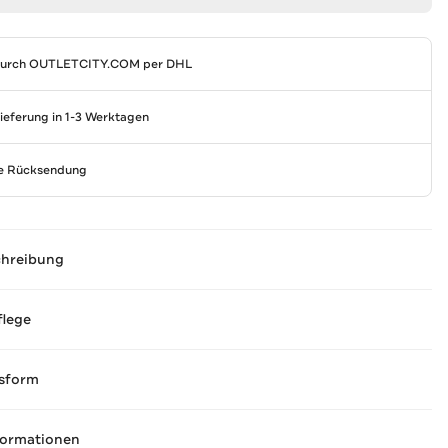
durch
OUTLETCITY.COM
per DHL
Lieferung in 1-3 Werktagen
se Rücksendung
chreibung
flege
sform
formationen