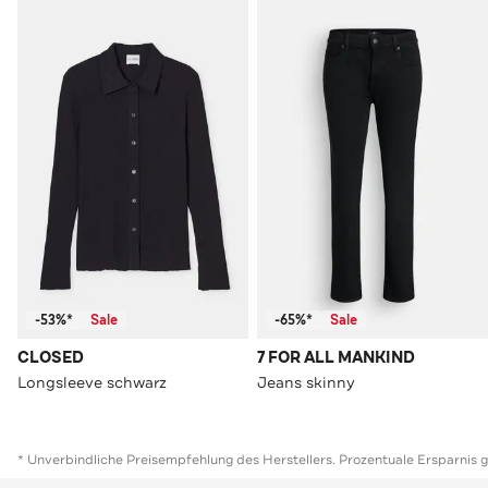
-53%*
Sale
-65%*
Sale
CLOSED
7 FOR ALL MANKIND
Longsleeve schwarz
Jeans skinny
* Unverbindliche Preisempfehlung des Herstellers. Prozentuale Ersparnis 