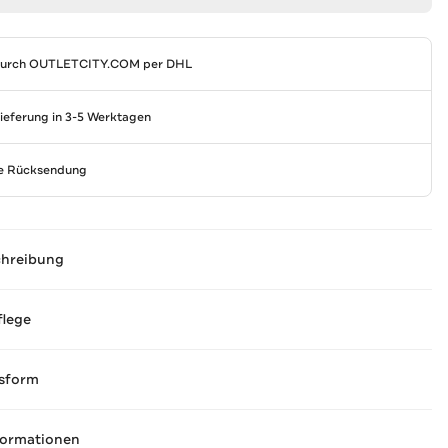
durch
OUTLETCITY.COM
per DHL
Lieferung in 3-5 Werktagen
se Rücksendung
chreibung
flege
sform
formationen