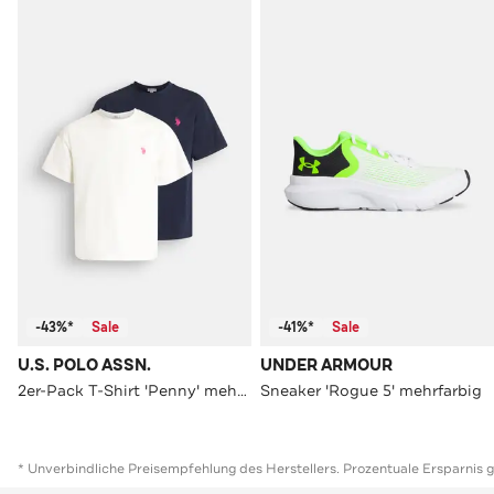
-43%*
Sale
-41%*
Sale
U.S. POLO ASSN.
UNDER ARMOUR
2er-Pack T-Shirt 'Penny' mehrfarbig
Sneaker 'Rogue 5' mehrfarbig
* Unverbindliche Preisempfehlung des Herstellers. Prozentuale Ersparnis 