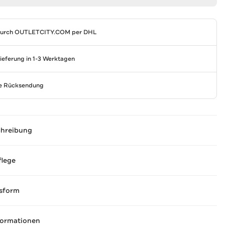
durch
OUTLETCITY.COM
per DHL
Lieferung in 1-3 Werktagen
se Rücksendung
chreibung
flege
sform
formationen