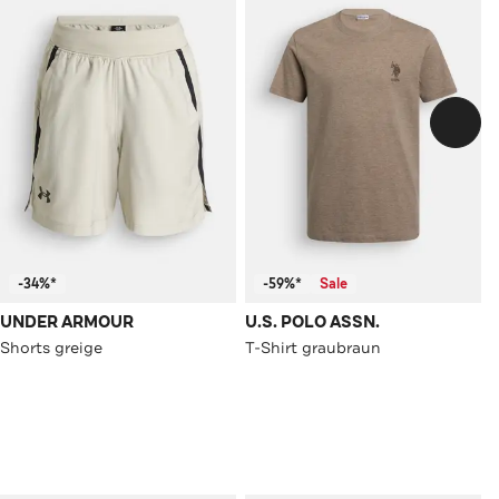
-34%*
-59%*
Sale
UNDER ARMOUR
U.S. POLO ASSN.
Shorts greige
T-Shirt graubraun