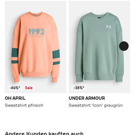
-64%*
Sale
-38%*
OH APRIL
UNDER ARMOUR
Sweatshirt pfirsich
Sweatshirt 'Icon' graugrün
Andere Kunden kauften auch