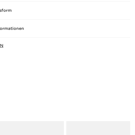
sform
formationen
IN