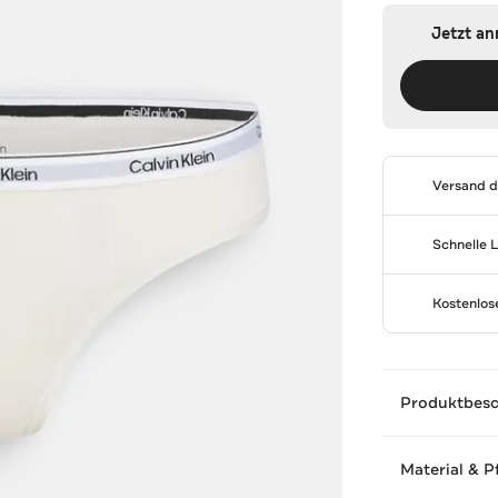
Jetzt a
Versand 
Schnelle 
Kostenlo
Produktbes
Material & P