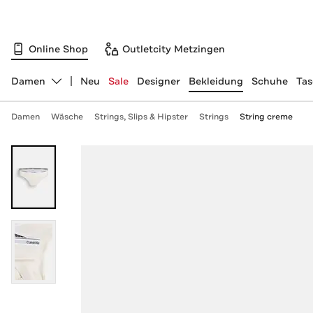
Online Shop
Outletcity Metzingen
Damen
Neu
Sale
Designer
Bekleidung
Schuhe
Ta
Abteilung ändern, ausgewählt:
Damen
Wäsche
Strings, Slips & Hipster
Strings
String creme