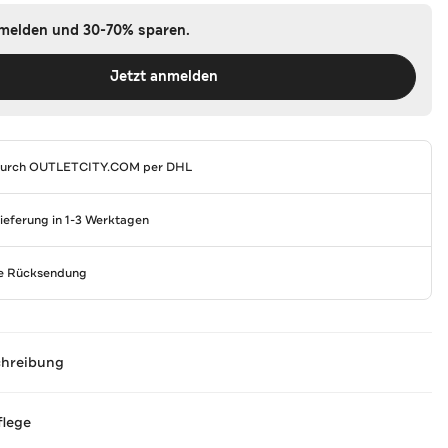
nmelden und 30-70% sparen.
Jetzt anmelden
durch
OUTLETCITY.COM
per DHL
Lieferung in 1-3 Werktagen
se Rücksendung
chreibung
flege