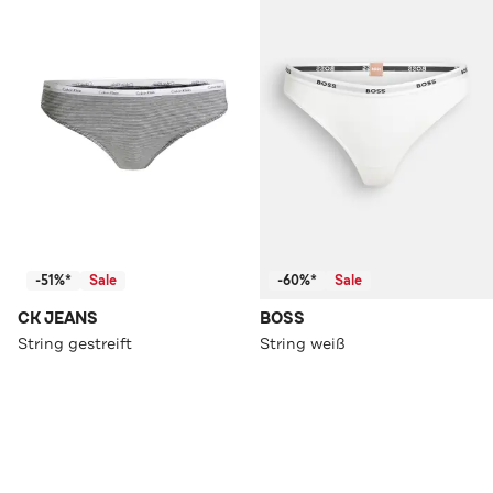
-51%*
Sale
-60%*
Sale
CK JEANS
BOSS
String gestreift
String weiß