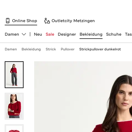
Online Shop
Outletcity Metzingen
Damen
Neu
Sale
Designer
Bekleidung
Schuhe
Ta
Abteilung ändern, ausgewählt:
Damen
Bekleidung
Strick
Pullover
Strickpullover dunkelrot