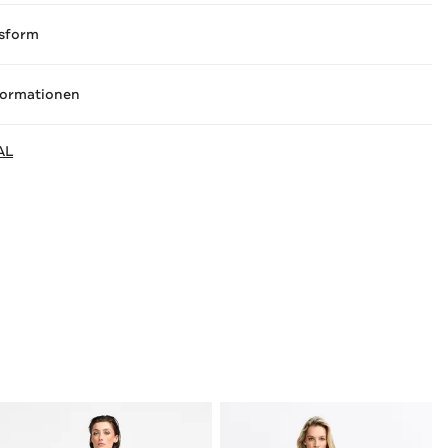
sform
formationen
AL