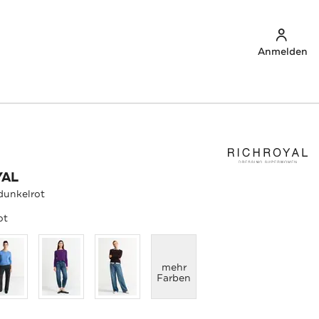
Anmelden
YAL
 dunkelrot
ot
anzeigen
mehr
Farben