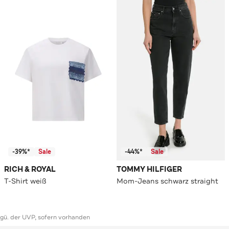
-39%*
Sale
-44%*
Sale
RICH & ROYAL
TOMMY HILFIGER
T-Shirt weiß
Mom-Jeans schwarz straight
ggü. der UVP, sofern vorhanden