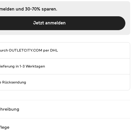
nmelden und 30-70% sparen.
Jetzt anmelden
durch
OUTLETCITY.COM
per DHL
Lieferung in 1-3 Werktagen
se Rücksendung
chreibung
flege